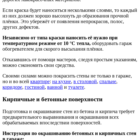
Если краска будет наноситься несколькими слоями, то каждый
из них должен хорошо высохнуть до образования прочной
плёнки. Это убережёт от появления непрокрасов, полос,
других дефектов.
Независимо от типа краски наносить её нужно при
температурном режиме от 10 °С тепла,
оборудовать гараж
обогревателем для скорого высыхания плёнки.
Отказавшись от помощи мастеров, следуя простым указаниям,
можно сэкономить свои средства.
Своими силами можно покрасить стены не только в гараже,
но и во всей
квартире
:
на кухне
,
в столовой
,
спальне
,
коридоре
,
гостиной
,
ванной
и
туалете
.
Кирпичные и бетонные поверхности
Подготовка и окрашивание стен из бетона и кирпича требует
предварительного выравнивания и окрашивания всех
обрабатываемых впоследствии поверхностей.
Инструкция по окрашиванию бетонных и кирпичных стен
в гараже: