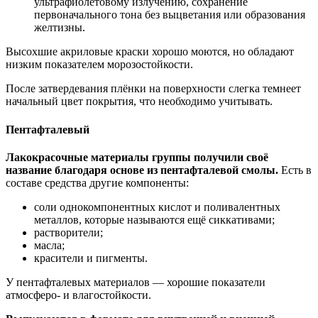
ультрафиолетовому излучению, сохранение
первоначального тона без выцветания или образования
желтизны.
Высохшие акриловые краски хорошо моются, но обладают
низким показателем морозостойкости.
После затвердевания плёнки на поверхности слегка темнеет
начальный цвет покрытия, что необходимо учитывать.
Пентафталевый
Лакокрасочные материалы группы получили своё
название благодаря основе из пентафталевой смолы.
Есть в
составе средства другие компоненты:
соли однокомпонентных кислот и поливалентных
металлов, которые называются ещё сиккативами;
растворители;
масла;
красители и пигменты.
У пентафталевых материалов — хорошие показатели
атмосферо- и влагостойкости.