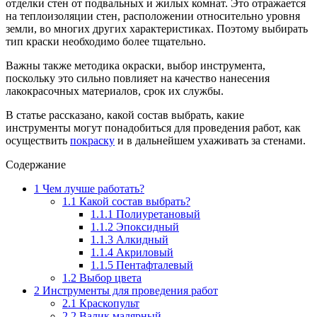
отделки стен от подвальных и жилых комнат. Это отражается
на теплоизоляции стен, расположении относительно уровня
земли, во многих других характеристиках. Поэтому выбирать
тип краски необходимо более тщательно.
Важны также методика окраски, выбор инструмента,
поскольку это сильно повлияет на качество нанесения
лакокрасочных материалов, срок их службы.
В статье рассказано, какой состав выбрать, какие
инструменты могут понадобиться для проведения работ, как
осуществить
покраску
и в дальнейшем ухаживать за стенами.
Содержание
1
Чем лучше работать?
1.1
Какой состав выбрать?
1.1.1
Полиуретановый
1.1.2
Эпоксидный
1.1.3
Алкидный
1.1.4
Акриловый
1.1.5
Пентафталевый
1.2
Выбор цвета
2
Инструменты для проведения работ
2.1
Краскопульт
2.2
Валик малярный