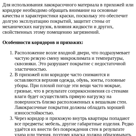
Для использования лакокрасочного материала в прихожей или
коридоре необходимо обращать внимание на основные
качества и характеристики краски, поскольку это обеспечит
долгую эксплуатацию покрытий, защитит стены от
механических нагрузок, влияния жидкости и других,
свойственных этому помещению загрязнений.
Особенности коридоров и прихожих:
Расположение возле входной двери, что подразумевает
частую резкую смену микроклимата и температуры,
сквозняки. Это разрушает покрытие с недостаточной
эластичностью.
В прихожей или коридоре часто снимаются и
оставляются верхняя одежда, обувь, зонты, головные
уборы. При плохой погоде эти вещи часто мокрые,
грязные, что в результате соприкосновения со стенами
влаги будет осуществлять прямую нагрузку на
поверхность близко расположенных к вешалкам стен.
Лакокрасочные покрытия должны обладать хорошей
износостойкостью.
Через коридор и прихожую внутрь квартиры попадают
все предметы: мебель, другие габаритные изделия. Редко
удаётся их внести без повреждения стен в результате
удара или трения, поэтому краска должна образовывать