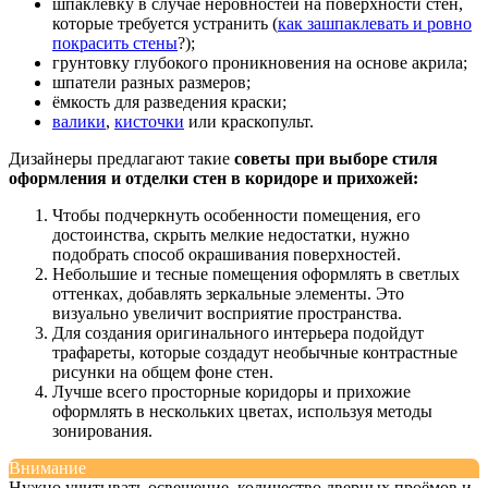
шпаклёвку в случае неровностей на поверхности стен,
которые требуется устранить (
как зашпаклевать и ровно
покрасить стены
?);
грунтовку глубокого проникновения на основе акрила;
шпатели разных размеров;
ёмкость для разведения краски;
валики
,
кисточки
или краскопульт.
Дизайнеры предлагают такие
советы при выборе стиля
оформления и отделки стен в коридоре и прихожей:
Чтобы подчеркнуть особенности помещения, его
достоинства, скрыть мелкие недостатки, нужно
подобрать способ окрашивания поверхностей.
Небольшие и тесные помещения оформлять в светлых
оттенках, добавлять зеркальные элементы. Это
визуально увеличит восприятие пространства.
Для создания оригинального интерьера подойдут
трафареты, которые создадут необычные контрастные
рисунки на общем фоне стен.
Лучше всего просторные коридоры и прихожие
оформлять в нескольких цветах, используя методы
зонирования.
Внимание
Нужно учитывать освещение, количество дверных проёмов и