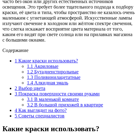
часто без окон или других естественных источников
освещения. Это требует более тщательного подхода к подбору
краски, её цвета и типа, чтобы пространство не казалось очень
маленьким с угнетающей атмосферой. Искусственные лампы
излучают свечение в холодном или жёлтом спектре свечения,
что слегка искажает восприятие цвета материала от того,
каким его видят при свете солнца или на прилавках магазина
с большими окнами.
Содержание
1
Какие краски использовать?
1.1
Акриловые
1.2
Бутадиенстирольные
1.3
Поливинилацетатные
1.4
Алкидная эмаль
2
Выбор цвета
3
Покраска поверхности своими руками
3.1
В маленькой комнате
3.2
В большой прихожей в квартире
4
Как выглядит на фото?
5
Советы специалистов
Какие краски использовать?