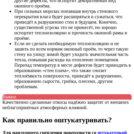
другие дефекты, что испортит декоративный вид
оконного проёма.
При сильных морозах попавшая внутрь стенового
перекрытия влага будет расширяться и сужаться, что
приведёт к разрушению стен в будущем. Конечно,
существенной угрозы это не принесёт, но хорошо
испортит теплоизоляцию и прочность оконной рамы в
проёме.
Если не сделать необходимую теплоизоляцию и не
зашить по всем нормам оконный проём, то через такую
стену на улицу зимой будет уходить значительная часть
тепла, повышая расходы на отопление помещения.
Перепад температур в месте дефектов будет приводить к
образованию «стен плача», что также снизит
теплоёмкость поверхности, приведёт к разрушению,
образованию сырости, грибка, плесени, другим
проблемам.
Важно
Качественно сделанные откосы надёжно защитят от внешних
неблагоприятных атмосферных влияний.
Как правильно оштукатуривать?
Для наилучшего сцепления поверхности со
штукатуркой