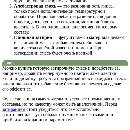
хрупкой, увеличат время застывания.
Алебастровая смесь
— это разновидность гипса,
только после дополнительной температурной
обработки. Порошок алебастра разводится водой до
полужидкого, густого состояния, можно добавить
краситель. В использовании аналогичен гипсовому
составу.
Глиняная затирка
— фугу из такого материала делают
из глиняной массы с добавлением небольшого
количества гашёной извести и цемента. При
затвердении смесь будет очень крепкой.
Совет
Можно купить готовую затирочную смесь и доработать её,
например, добавить колер нужного цвета и даже блёстки.
Если по дизайну требуется прозрачный шов из жидкого стекла
или эпоксидки, то добавление блестящих элементов сделает
его эффектнее.
Фуга, сделанная самостоятельно, уступает промышленным
составам, но по качеству может быть аналогичной. Перед
затиранием
стоит убедиться, что самостоятельно
изготовленная фуга обладает нужными качествами или
приближена к данным параметрам: