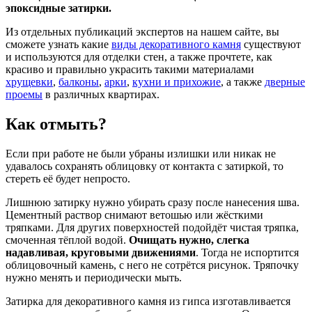
эпоксидные затирки.
Из отдельных публикаций экспертов на нашем сайте, вы
сможете узнать какие
виды декоративного камня
существуют
и используются для отделки стен, а также прочтете, как
красиво и правильно украсить такими материалами
хрущевки
,
балконы
,
арки
,
кухни и прихожие
, а также
дверные
проемы
в различных квартирах.
Как отмыть?
Если при работе не были убраны излишки или никак не
удавалось сохранять облицовку от контакта с затиркой, то
стереть её будет непросто.
Лишнюю затирку нужно убирать сразу после нанесения шва.
Цементный раствор снимают ветошью или жёсткими
тряпками. Для других поверхностей подойдёт чистая тряпка,
смоченная тёплой водой.
Очищать нужно, слегка
надавливая, круговыми движениями
. Тогда не испортится
облицовочный камень, с него не сотрётся рисунок. Тряпочку
нужно менять и периодически мыть.
Затирка для декоративного камня из гипса изготавливается