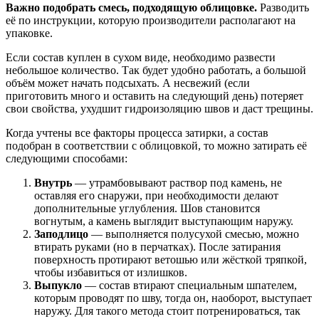
Важно подобрать смесь, подходящую облицовке.
Разводить
её по инструкции, которую производители располагают на
упаковке.
Если состав куплен в сухом виде, необходимо развести
небольшое количество. Так будет удобно работать, а большой
объём может начать подсыхать. А несвежий (если
приготовить много и оставить на следующий день) потеряет
свои свойства, ухудшит гидроизоляцию швов и даст трещины.
Когда учтены все факторы процесса затирки, а состав
подобран в соответствии с облицовкой, то можно затирать её
следующими способами:
Внутрь
— утрамбовывают раствор под камень, не
оставляя его снаружи, при необходимости делают
дополнительные углубления. Шов становится
вогнутым, а камень выглядит выступающим наружу.
Заподлицо
— выполняется полусухой смесью, можно
втирать руками (но в перчатках). После затирания
поверхность протирают ветошью или жёсткой тряпкой,
чтобы избавиться от излишков.
Выпукло
— состав втирают специальным шпателем,
которым проводят по шву, тогда он, наоборот, выступает
наружу. Для такого метода стоит потренироваться, так