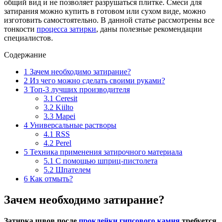
общий вид и не позволяет разрушаться плитке. Смеси для
затирания можно купить в готовом или сухом виде, можно
изготовить самостоятельно. В данной статье рассмотрены все
тонкости
процесса затирки
, даны полезные рекомендации
специалистов.
Содержание
1
Зачем необходимо затирание?
2
Из чего можно сделать своими руками?
3
Toп-3 лучших производителя
3.1
Ceresit
3.2
Kiilto
3.3
Mapei
4
Универсальные растворы
4.1
RSS
4.2
Perel
5
Техника применения затирочного материала
5.1
С помощью шприц-пистолета
5.2
Шпателем
6
Как отмыть?
Зачем необходимо затирание?
Затирка швов после
проклейки гипсового камня
требуется