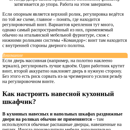
затягивается до упора. Работа на этом завершена.
Если опорным является верхний ролик, регулировка ведётся
по той же схеме, главное – понять, где находится
регулировочный винт. Вариантов крепления тут много,
однако самый распространённый из них, применяемый
обычно на итальянской мебельной фурнитуре, схож с
нижними роликами системы «Командор»: винт там находится
с внутренней стороны дверного полотна.
Внимание
Если дверь массивная (например, на полотно наклеено
зеркало), регулировать лучше вдвоём. Один работник крутит
винт, второй аккуратно наклоняет дверь в нужную сторону.
Без этого есть риск сорвать из-за чрезмерного усилия резьбу
на регулировочном винте.
Как настроить навесной кухонный
шкафчик?
В кухонных навесных и напольных шкафах раздвижные
двери на роликах обычно не применяются
– там
используются обычные распашные дверцы, навешенные на
петлях. Иногда производители мебели дополнительно