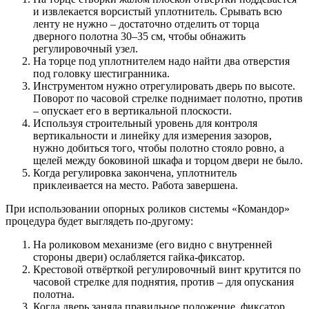
и извлекается ворсистый уплотнитель. Срывать всю
ленту не нужно – достаточно отделить от торца
дверного полотна 30–35 см, чтобы обнажить
регулировочный узел.
На торце под уплотнителем надо найти два отверстия
под головку шестигранника.
Инструментом нужно отрегулировать дверь по высоте.
Поворот по часовой стрелке поднимает полотно, против
– опускает его в вертикальной плоскости.
Используя строительный уровень для контроля
вертикальности и линейку для измерения зазоров,
нужно добиться того, чтобы полотно стояло ровно, а
щелей между боковиной шкафа и торцом двери не было.
Когда регулировка закончена, уплотнитель
приклеивается на место. Работа завершена.
При использовании опорных роликов системы «Командор»
процедура будет выглядеть по-другому:
На роликовом механизме (его видно с внутренней
стороны двери) ослабляется гайка-фиксатор.
Крестовой отвёрткой регулировочный винт крутится по
часовой стрелке для поднятия, против – для опускания
полотна.
Когда дверь заняла правильное положение, фиксатор