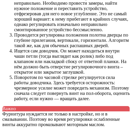
неправильно. Необходимо провести замеры, найти
нужное положение и переставить устройство,
отфрезеровав для него новое углубление. Это не самый
хороший вариант: к нему прибегают в крайних случаях,
однако регулировать изначально неправильно
смонтированное устройство бессмысленно.
Проводится регулировка положения полотна дверцы по
глубине прилегания, вертикали, горизонтали. Алгоритм
такой же, как для обычных распашных дверей.
Ищется сам доводчик. Он может находиться внутри
чаши петли (тогда выглядит как ролик) либо под
клапаном или накладкой сбоку от ответной планки. На
нём должно быть отверстие регулировочного винта –
открытое или закрытое заглушкой.
Поворотом по часовой стрелке регулируется сила
работы доводчика. Здесь требуется осторожность:
чрезмерное усилие может повредить механизм. Поэтому
сначала следует повернуть винт на пол-оборота, оценить
работу, если нужно — вращать далее.
Важно
Фурнитура нуждается не только в настройке, но и в
смазывании. Поэтому во время регулировки ослабленные
винты аккуратно промазывают моторным маслом.