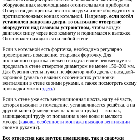
оборудованных маломощными отопительными приборами.
Отверстия для притока чистого воздуха извне оборудуются в
противоположных концах котельной. Например,
если котёл
установлен напротив двери, то вытяжное отверстие
оборудуется над газовым устройством,
чтобы воздух
двигался снизу через всю комнату и поднимался к вытяжке.
Окно может находиться на любой стене.
Если в котельной есть форточка, необходимо регулярно
проветривать помещение, открывая форточку. Для
постоянного притока свежего воздуха извне рекомендуется
проделать в стене отверстие диаметром не менее 150–200 мм.
Для бурения стены нужен перфоратор либо дрель с насадкой-
коронкой (узнать о важных особенностях установки
вентиляции в стене своими руками, а также посмотреть схему
прокладки можно
здесь
).
Если в стене уже есть вентиляционная шахта, на ту её часть,
которая выходит в помещение, устанавливается решётка, а на
другой конец (выведенная на кровлю труба) — колпак,
защищающий трубу от попадания в неё воды и мелкого
мусора (
каковы особенности монтажа выходов вентиляции
своими руками?).
Все отверстия как внутри помещения, так и снаружи