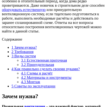
особенно в отопительный период, когда дома редко
проветриваются. Даже новичок в строительном деле способен
оборудовать естественную
или принудительную
вентиляционную систему, если тщательно подготовиться к
работе, выполнить необходимые расчёты и действовать по
заранее спланированной схеме. Ответы на все вопросы
относительно построения вентиляционных чертежей можно
найти в данной статье.
Содержание
1
Зачем нужна?
2
Требования
3
Виды систем
3.1
Естественная приточная
3.2
Принудительная
4
Как правильно сделать своими руками?
4.1
Схемы и расчёт
4.2
Материалы и инструменты
4.3
Монтаж
5
Советы по эксплуатации
Зачем нужна?
Правильная
вентиляция
– это важный фактор, который